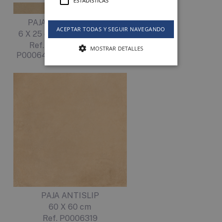
ESTADÍSTICAS
PAJA
BARRO
ACEPTAR TODAS Y SEGUIR NAVEGANDO
6 X 25 cm
6 X 25 cm
Ref.
Ref.
MOSTRAR DETALLES
P0006476
P0006478
PAJA ANTISLIP
60 X 60 cm
Ref. P0006319