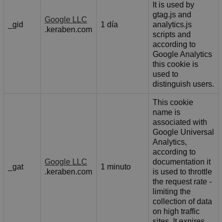
It is used by
gtag.js and
Google LLC
_gid
1 día
analytics.js
.keraben.com
scripts and
according to
Google Analytics
this cookie is
used to
distinguish users.
This cookie
name is
associated with
Google Universal
Analytics,
according to
Google LLC
documentation it
_gat
1 minuto
.keraben.com
is used to throttle
the request rate -
limiting the
collection of data
on high traffic
sites. It expires