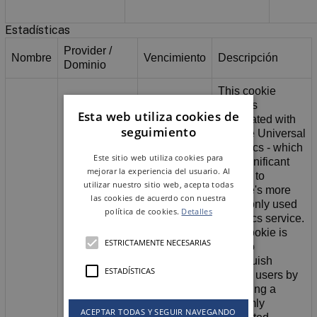
Estadísticas
Provider /
Nombre
Vencimiento
Descripción
Dominio
This cookie
name is
Esta web utiliza cookies de
associated with
seguimiento
Google Universal
Analytics - which
Este sitio web utiliza cookies para
is a significant
mejorar la experiencia del usuario. Al
update to
utilizar nuestro sitio web, acepta todas
Google's more
las cookies de acuerdo con nuestra
commonly used
política de cookies.
Detalles
analytics service.
This cookie is
ESTRICTAMENTE NECESARIAS
used to
distinguish
ESTADÍSTICAS
unique users by
assigning a
randomly
ACEPTAR TODAS Y SEGUIR NAVEGANDO