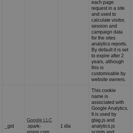
each page
request in a site
and used to
calculate visitor,
session and
campaign data
for the sites
analytics reports.
By default it is set
to expire after 2
years, although
this is
customisable by
website owners.
This cookie
name is
associated with
Google Analytics.
It is used by
Google LLC
gtag.js and
_gid
.spark-
1 día
analytics.js
vision.com
scripts and