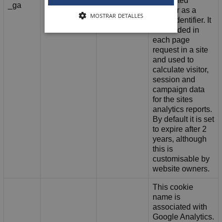
Google LLC
generated
_ga
2 años
.keraben.com
number as a
MOSTRAR DETALLES
client identifier. It
is included in
each page
request in a site
and used to
calculate visitor,
session and
campaign data
for the sites
analytics reports.
By default it is set
to expire after 2
years, although
this is
customisable by
website owners.
This cookie
name is
associated with
Google Analytics.