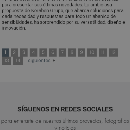
para presentar sus últimas novedades. La ambiciosa
propuesta de Keraben Grupo, que abarca soluciones para
cada necesidad y respuestas para todo un abanico de
sensibilidades, ha sorprendido por su versatilidad, diseño e
innovación.
·
·
·
·
·
·
·
·
·
·
·
·
1
2
3
4
5
6
7
8
9
10
11
12
·
13
14
siguientes
SÍGUENOS EN REDES SOCIALES
para enterarte de nuestros últimos proyectos, fotografías
y noticias