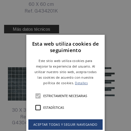
60 X 60 cm
Ref. G434201K
Más datos técnicos
Esta web utiliza cookies de
seguimiento
Complétalo con
Este sitio web utiliza cookies para
mejorar la experiencia del usuario. Al
utilizar nuestro sitio web, acepta todas
las cookies de acuerdo con nuestra
política de cookies.
Detalles
ESTRICTAMENTE NECESARIAS
26 X 58 cm
ESTADÍSTICAS
30 X 30 cm
Ref. G430K00K
Ref.
G430400K
ACEPTAR TODAS Y SEGUIR NAVEGANDO