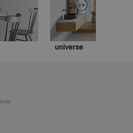
brancato
icias