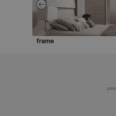
evoque
para