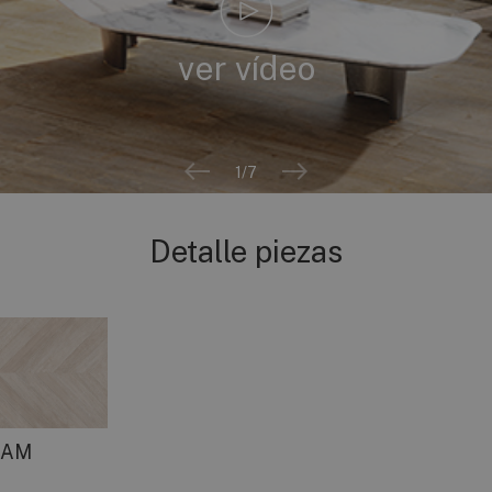
ver vídeo
2
/7
Detalle piezas
EAM