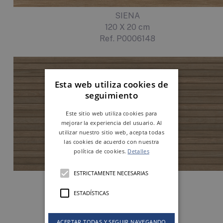
SIENA
120 X 20 cm
Ref. P0006148
Esta web utiliza cookies de
seguimiento
Este sitio web utiliza cookies para
mejorar la experiencia del usuario. Al
utilizar nuestro sitio web, acepta todas
las cookies de acuerdo con nuestra
política de cookies.
Detalles
ESTRICTAMENTE NECESARIAS
CONCEPT SIENA
120 X 60 cm
ESTADÍSTICAS
Ref. P0006791
ACEPTAR TODAS Y SEGUIR NAVEGANDO