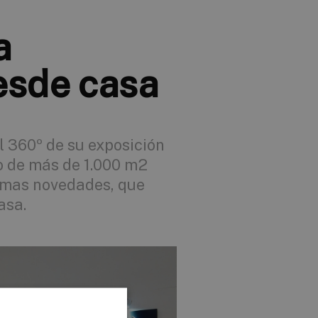
a
esde casa
l 360º de su exposición
io de más de 1.000 m2
timas novedades, que
asa.