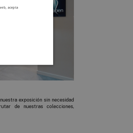
 web, acepta
 nuestra exposición sin necesidad
utar de nuestras colecciones,