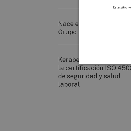
Este sitio 
Nace el Campus Kerabe
Grupo
Keraben Grupo, pionera
la certificación ISO 450
de seguridad y salud
laboral