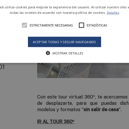
web utiliza cookies para mejorar la experiencia del usuario. Al utilizar nuestro sitio
todas las cookies de acuerdo con nuestra política de cookies.
Detalles
n
ESTRICTAMENTE NECESARIAS
ESTADÍSTICAS
ACEPTAR TODAS Y SEGUIR NAVEGANDO
MOSTRAR DETALLES
 en
01
Con este tour virtual 360º, te acercamos
de desplazarte, para que puedas disfr
modelos y formatos "
sin salir de casa
".
IR AL TOUR 360º