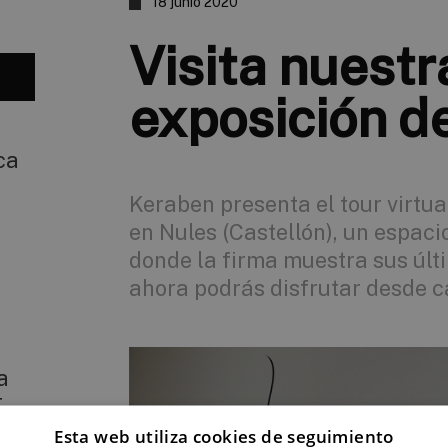
18 junio 2020
Visita nuestr
exposición d
ca
Keraben presenta el tour virtua
en Nules (Castellón), un espac
donde la firma muestra sus úl
ahora podrás disfrutar desde c
a
T
Esta web utiliza cookies de seguimiento