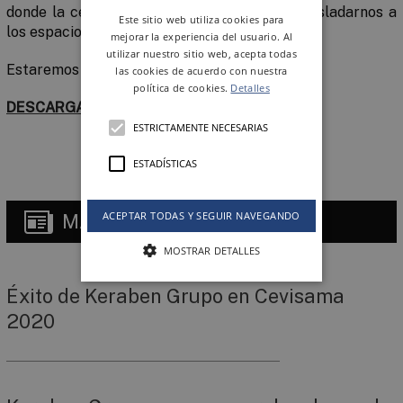
donde la cerámica cobra voz propia para trasladarnos a
Este sitio web utiliza cookies para
los espacios más especiales y sugerentes.
mejorar la experiencia del usuario. Al
utilizar nuestro sitio web, acepta todas
Estaremos en el
pabellón N2-P2, stand B54
.
las cookies de acuerdo con nuestra
política de cookies.
Detalles
DESCARGAR ENTRADA
ESTRICTAMENTE NECESARIAS
ESTADÍSTICAS
ACEPTAR TODAS Y SEGUIR NAVEGANDO
MÁS
NOTICIAS
MOSTRAR DETALLES
Éxito de Keraben Grupo en Cevisama
2020