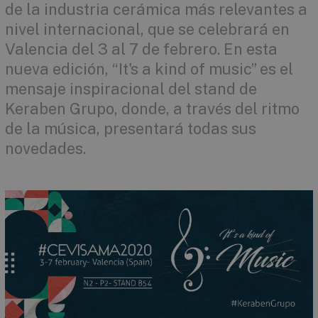
de la industria cerámica más relevantes a
nivel internacional, que se celebrará en
Valencia del 3 al 7 de febrero. En esta
nueva edición, “It's a kind of music” es el
mensaje inspiracional del stand de
Keraben Grupo, donde, a través del ritmo
de la música, presentará todas sus
novedades.