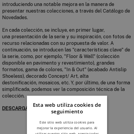
introduciendo
una notable mejora
en la manera de
presentar nuestras colecciones, a través del Catálogo de
Novedades.
En cada colección, se incluye, en primer lugar,
una
presentación de la serie y su inspiración
, con fotos de
recurso relacionadas con su propuesta de valor. A
continuación, se introducen las "
características clave"
de
la serie, como, por ejemplo, "
Floor & Wall
" (colección
disponible en pavimento y revestimiento),
grandes
formatos
,
gama de colores
, "
In & Out
" (acabado Antislip
Shoeless),
decorado Concept/ Art
,
alta
destonificación
,
mosaicos
, etc. Y, por último, de una forma
simplificada, podemos ver la composición técnica de la
colección.
Esta web utiliza cookies de
DESCARGAR CATÁLOGO
seguimiento
Este sitio web utiliza cookies para
mejorar la experiencia del usuario. Al
utilizar nuestro sitio web, acepta todas