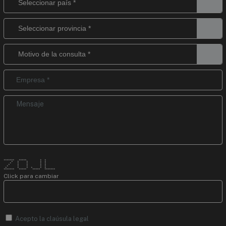
******* ***** * *
* * * * *
* * * * *
* * * * *
* * * * *
* * * * * *
******* ***** ***** *******
Click para cambiar
Acepto la
claúsula legal