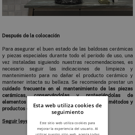
Después de la colocación
Para asegurar el buen estado de las baldosas cerámicas
y piezas especiales durante todo el período de uso, una
vez instaladas siguiendo nuestras recomendaciones, es
necesario seguir las indicaciones de limpieza y
mantenimiento para no dañar el producto cerámico y
mantener intacta su belleza. Se recomienda prestar un
cuidado frecuente en el mantenimiento de las piezas
cerámicas, conservándolas y protegiéndolas de
elementos o ambientes agresivos, y evitando métodos y
Esta web utiliza cookies de
productos de limpieza abrasivos.
seguimiento
Seguir leyendo
Este sitio web utiliza cookies para
mejorar la experiencia del usuario. Al
utilizar nuestro sitio web, acepta todas