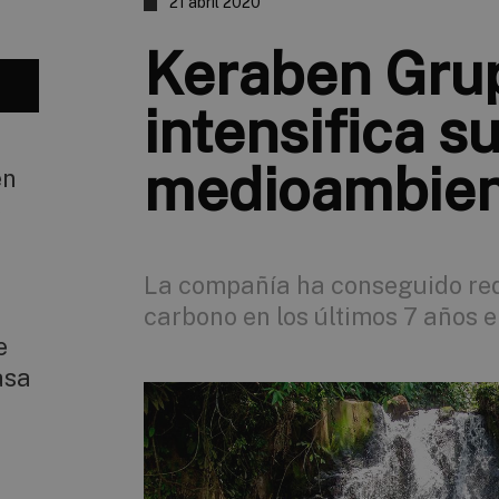
21 abril 2020
Keraben Gru
intensifica s
medioambien
en
e
La compañía ha conseguido red
carbono en los últimos 7 años 
e
asa