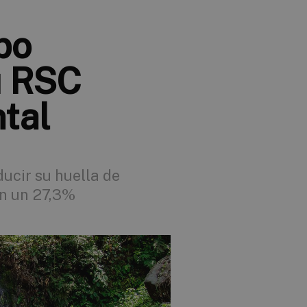
po
u RSC
tal
ucir su huella de
en un 27,3%