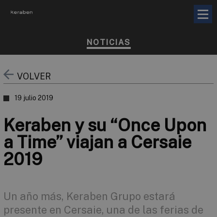
NOTICIAS
VOLVER
19 julio 2019
Keraben y su “Once Upon
a Time” viajan a Cersaie
2019
Un año más, Keraben Grupo estará
presente en Cersaie, una de las ferias de