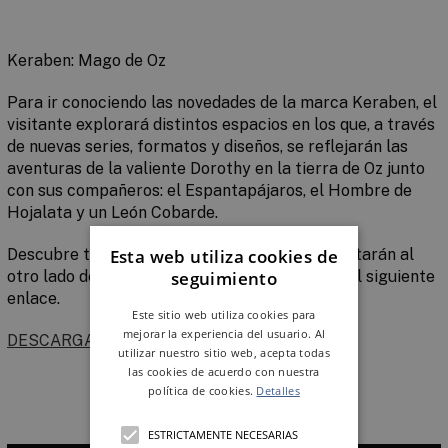
Keraben: Mago de Oz
Para ir conociendo las novedades de la marca Keraben, el
visitante explorará distintos espacios en los que, a través
de nuevas series, formatos y diseños, se reflejarán las
aventuras de la
valiente Dorothy
en la tierra de Oz junto
con sus compañeros: el Espantapájaros, el Hombre de
Hojalata y un León Cobarde.
Esta web utiliza cookies de
Descubre todas las novedades que te transportarán al
seguimiento
otro lado del arcoíris. Consigue tu entrada en el siguiente
enlace.
Este sitio web utiliza cookies para
mejorar la experiencia del usuario. Al
DESCARGA TU ENTRADA
utilizar nuestro sitio web, acepta todas
las cookies de acuerdo con nuestra
política de cookies.
Detalles
ESTRICTAMENTE NECESARIAS