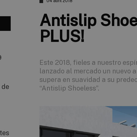
04 abril 2018
Antislip Shoe
PLUS!
9
Este 2018, fieles a nuestro esp
lanzado al mercado un nuevo a
supera en suavidad a su predec
 de
“Antislip Shoeless”.
tes