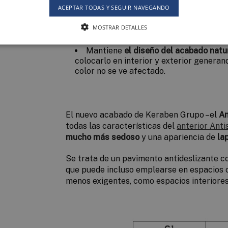
Gracias a su textura sedosa, es más
f
ACEPTAR TODAS Y SEGUIR NAVEGANDO
antideslizantes tradicionales.
MOSTRAR DETALLES
Por su
baja rugosidad
, posee un tac
Mantiene
el diseño del acabado natur
colocarlo en interior y exterior generan
color no se ve afectado.
El nuevo acabado de Keraben Grupo –el
An
todas las características del
anterior
Anti
mucho más sedoso
y una apariencia de
la
Se trata de un pavimento antideslizante c
que puede incluso emplearse en espacios 
menos exigentes, como espacios interiores