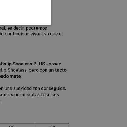
ácil de limpiar
que los
to muy agradable.
al,
es decir, podremos
do continuidad visual ya que el
tislip Shoeless PLUS
– posee
slip Shoeless
, pero con
un tacto
pado mate
.
on una suavidad tan conseguida,
con requerimientos técnicos
.