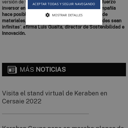
versión de todas sus marcas: “
El importante esfuerzo
ACEPTAR TODAS Y SEGUIR NAVEGANDO
inversor en investigación y desarrollo de la compañía
hace posible que las colecciones presentadas de
MOSTRAR DETALLES
materiales, acabados, formatos y funcionalidades sean
infinitas
”,
afirma Luis Guaita, director de Sostenibilidad e
Innovación.
MÁS
NOTICIAS
Visita el stand virtual de Keraben en
Cersaie 2022